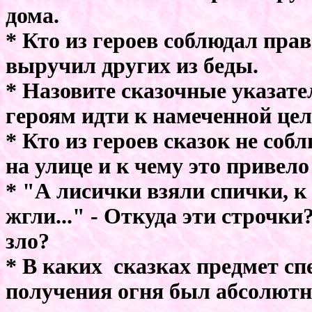
дома.
* Кто из героев соблюдал пра
выручил других из беды.
* Назовите сказочные указат
героям идти к намеченной цел
* Кто из героев сказок не со
на улице и к чему это привел
* "А лисички взяли спички, к
жгли..." - Откуда эти строчки
зло?
* В каких сказках предмет с
получения огня был абсолютн