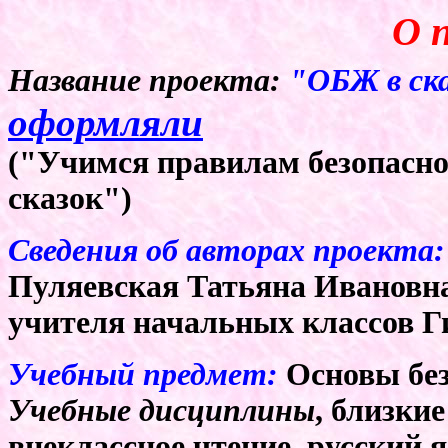
О 
Название проекта:
"ОБЖ в ск
оформляли
("Учимся правилам безопасно
сказок")
Сведения об авторах проекта:
Пуляевская Татьяна Ивановна
учителя начальных классов Ги
Учебный предмет:
Основы без
Учебные дисциплины
, близки
внеклассное чтение, русский я